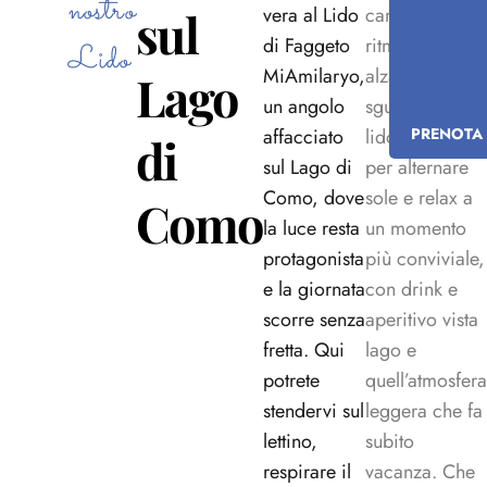
nostro
sul
vera a
l Lido
cambiare
di Faggeto
ritmo, basta
Lido
MiAmilaryo,
alzare lo
Lago
un angolo
sguardo: il
affacciato
lido è perfetto
PRENOTA
di
sul Lago di
per alternare
Como, dove
sole e relax a
Como
la luce resta
un momento
protagonista
più conviviale,
e la giornata
con drink e
scorre senza
aperitivo vista
fretta. Qui
lago e
potrete
quell’atmosfera
stendervi sul
leggera che fa
lettino,
subito
respirare il
vacanza. Che