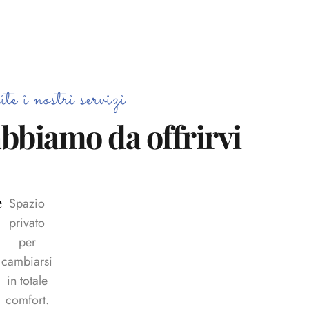
te i nostri servizi
bbiamo da offrirvi
e
Spazio
privato
per
cambiarsi
in totale
comfort.