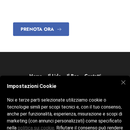
vivi un’esperienza unica sul Lago di Como, prenotate
ora la vostra postazione.
PRENOTA ORA
Home
Il Lido
Il Bar
Contatti
Impostazioni Cookie
Orari dal Lunedì al Giovedì dalle 9
:30 alle 22:30
- Venerdì dalle 9:30 alle 24:00 - Sabato dalle
Noi e terze parti selezionate utilizziamo cookie o
9:00 alle 24:00 - Domenica dalle 9:00 alle 22:30
tecnologie simili per scopi tecnici e, con il tuo consenso,
anche per funzionalità, esperienza, misurazione e scopi di
marketing (con annunci personalizzati) come specificato
nella
politica sui cookie
. Rifiutare il consenso può rendere