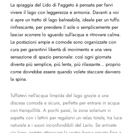
La spiaggia del Lido di Faggeto è pensata per farvi
vivere il lago con leggerezza e armonia. Davanti a voi
si apre un tratto di lago balneabile, ideale per un tuffo
rinfrescante, per prendere il sole o semplicemente per
lasciar scorrere lo sguardo sull’acqua e ritrovare calma.
Le postazioni ampie e comode sono organizzate con
cura per garantirvi libertà di movimento e una vera
sensazione di spazio personale: così ogni giornata
diventa più semplice, più lenta, più rilassante… proprio
come dovrebbe essere quando volete staccare davvero
la spina.
Tuffatevi nell’acqua limpida del lago grazie a una
discesa comoda e sicura, perfetta per entrare in acqua
con tranquillità. A pochi passi, la zona solarium vi
aspetta con i lettini per regalarvi un relax totale, tra luce
naturale e i suoni inconfondibili del Lario. Se arrivate
via lago, potete attraccare la vostra barca privata fino a